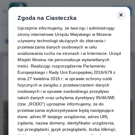
Karta Mieszkańca
×
Otwórz
×
Szybciej, wygodniej, zawsze pod ręką
Zgoda na Ciasteczka
Uprzejmie informujemy, że tworząc i administrując
strony internetowe Urzędu Miejskiego w Mosinie
Zaloguj
Otwórz
używamy technologii służących do zbierania i
przetwarzania danych osobowych w celu
analizowania ruchu na stronach i w Internecie. Urząd
Miejski Mosina nie personalizuje wyświetlanych
Home
Wydarzenia
PodróŻyj - festiwal opowieści podróżniczych
treści. Realizując rozporządzenie Parlamentu
Europejskiego i Rady Unii Europejskiej 2016/679 z
Wydarzenie już się
dnia 27 kwietnia 2016 r. w sprawie ochrony osób
zakończyło
fizycznych w związku z przetwarzaniem danych
osobowych i w sprawie swobodnego przepływu
takich danych oraz uchylenia dyrektywy 95/46/WE
(tzw. „RODO”) uprzejmie informujemy, że do
przetwarzania wykorzystywane będą następujące
dane: adres IP twojego urządzenia, adres URL
żądania, nazwa domeny, identyfikator urządzenia,
typ przeglądarki, język przeglądarki, liczba kliknięć,