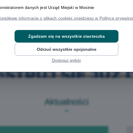
inistratorem danych jest Urząd Miejski w Mosinie
zegółowe informacje o plikach cookies znajdziesz w Polityce prywatno
Zgadzam się na wszystkie ciasteczka
Odrzuć wszystkie opcjonalne
Dostosuj wybór
Aktualności