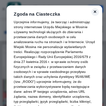
Karta Mieszkańca
×
Otwórz
×
Szybciej, wygodniej, zawsze pod ręką
Zgoda na Ciasteczka
Uprzejmie informujemy, że tworząc i administrując
strony internetowe Urzędu Miejskiego w Mosinie
Zaloguj
Otwórz
używamy technologii służących do zbierania i
przetwarzania danych osobowych w celu
analizowania ruchu na stronach i w Internecie. Urząd
Miejski Mosina nie personalizuje wyświetlanych
Home
Wydarzenia
treści. Realizując rozporządzenie Parlamentu
Charytatywny maraton FITNESS dla pogorzelców z Krosinka
Europejskiego i Rady Unii Europejskiej 2016/679 z
Wydarzenie już się
dnia 27 kwietnia 2016 r. w sprawie ochrony osób
zakończyło
fizycznych w związku z przetwarzaniem danych
osobowych i w sprawie swobodnego przepływu
takich danych oraz uchylenia dyrektywy 95/46/WE
(tzw. „RODO”) uprzejmie informujemy, że do
przetwarzania wykorzystywane będą następujące
dane: adres IP twojego urządzenia, adres URL
żądania, nazwa domeny, identyfikator urządzenia,
typ przeglądarki, język przeglądarki, liczba kliknięć,