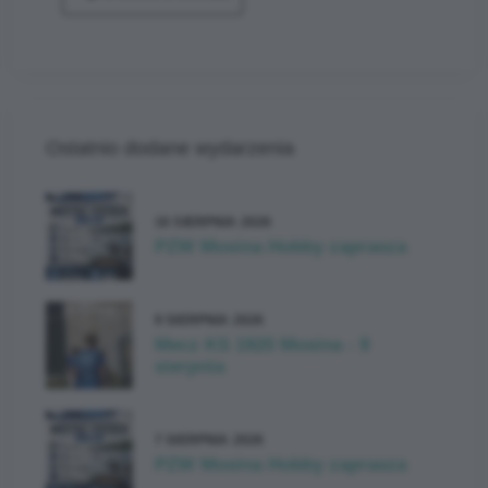
Ostatnio dodane wydarzenia
16 SIERPNIA 2026
PZW Mosina Hobby zaprasza
9 SIERPNIA 2026
Mecz KS 1920 Mosina - 9
sierpnia
7 SIERPNIA 2026
PZW Mosina Hobby zaprasza