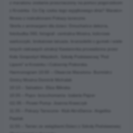
z maratonu zostanie przeznaczony na pomoc pogorzelcom
z Krosinka Co Cię czeka tego wyjątkowego dnia? Maraton
fitness z instruktorami Pokazy taneczne.
Strefa z animacjami dla dzieci: Dmuchańce dekoria,
fotobudka 360, fotograf- centralna Mosina, kolorowe
warkoczyki, brokatowe tatuaże, bransoletki z gumek i wiele
innych ciekawych atrakcji Kawiarenka prowadzona przez
Koła Gospodyń Wiejskich, Szkołę Podstawową "Pod
Lipami" w Krosinku i Cukiernię Piskorska.
Harmonogram:10:00 – Otwarcie Maratonu- Burmistrz
Gminy Mosina Dominik Michalak
10:10 – Salsation- Eliza Bilinska
10:35 – Pupo- brzuchomania- Izabela Pajzer
t11:05 – Power Pump- Joanna Krawczyk
11:35 – Pokazy Taneczne- Klub AkroDance- Angelika
Pawlak
11:55 – Taniec ze wstążkami Dzieci z Szkoły Podstawowej