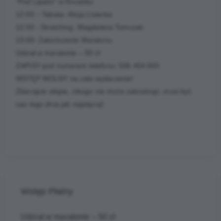
"Pod Lipami" w Krosinku
12:00 – Tabata- Alicja Lisiecka
12:30 - Stretching- Magdalena Tomczak
13:00- Zakończenie Maratonu
Udział w maratonie – 50 zł
ZAPISY pod numerem telefonu: 506 404 659
WSTĘP WOLNY na całe wydarzenie!
Zbierajcie ekipie, nikogo nie może zabraknąć, musi być
nas tego dnia jak najwięcej!
Wstęp Płatny
Udział w maratonie – 50 zł