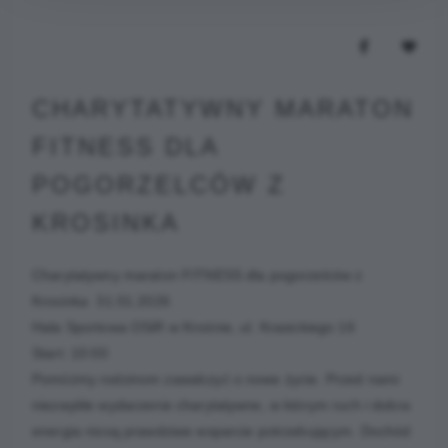
CHARYTATYWNY MARATON
FITNESS DLA
POGORZELCÓW Z
KROSINKA
Charytatywny maraton FITNESS dla pogorzelców z
Krosinka 31.01.2026
Hala Sportowa OSiR w Krośnie, ul. Krasickiego 16
Start: 10:00
Pomóżmy rodzinom zawalczyć o nowe życie. Przed nami
niezwykłe wydarzenie charytatywne, w którym ruch i dobra
energia niosą prawdziwe wsparcie potrzebującym. Dochód