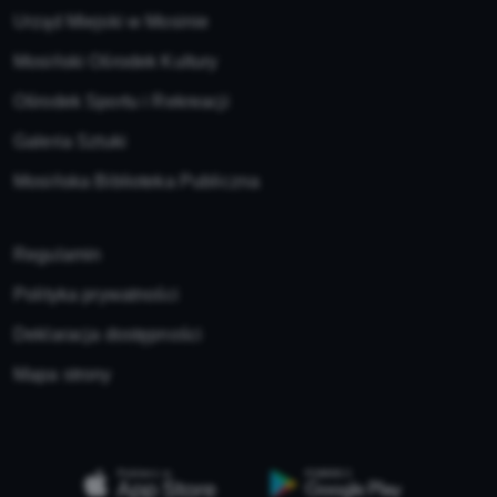
Urząd Miejski w Mosinie
Mosiński Ośrodek Kultury
Ośrodek Sportu i Rekreacji
Galeria Sztuki
Mosińska Biblioteka Publiczna
Regulamin
Polityka prywatności
Deklaracja dostępności
Mapa strony