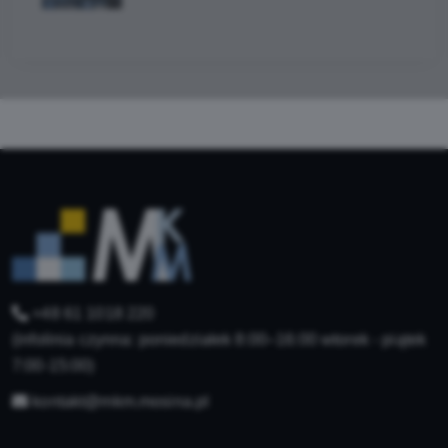
+48 61 1018 220
(infolinia czynna: poniedziałek 8:00–16:00 wtorek - piątek
7:00-15:00)
kontakt@mkm.mosina.pl