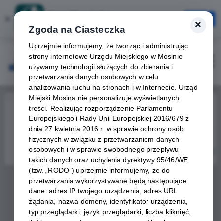
Karta Mieszkańca
×
Otwórz
×
Szybciej, wygodniej, zawsze pod ręką
Zgoda na Ciasteczka
Uprzejmie informujemy, że tworząc i administrując
strony internetowe Urzędu Miejskiego w Mosinie
Zaloguj
Otwórz
używamy technologii służących do zbierania i
przetwarzania danych osobowych w celu
analizowania ruchu na stronach i w Internecie. Urząd
Miejski Mosina nie personalizuje wyświetlanych
Home
Wydarzenia
9 KonstantyNOVA Dycha
treści. Realizując rozporządzenie Parlamentu
Europejskiego i Rady Unii Europejskiej 2016/679 z
Wydarzenie już się
dnia 27 kwietnia 2016 r. w sprawie ochrony osób
zakończyło
fizycznych w związku z przetwarzaniem danych
osobowych i w sprawie swobodnego przepływu
takich danych oraz uchylenia dyrektywy 95/46/WE
(tzw. „RODO”) uprzejmie informujemy, że do
przetwarzania wykorzystywane będą następujące
dane: adres IP twojego urządzenia, adres URL
żądania, nazwa domeny, identyfikator urządzenia,
typ przeglądarki, język przeglądarki, liczba kliknięć,