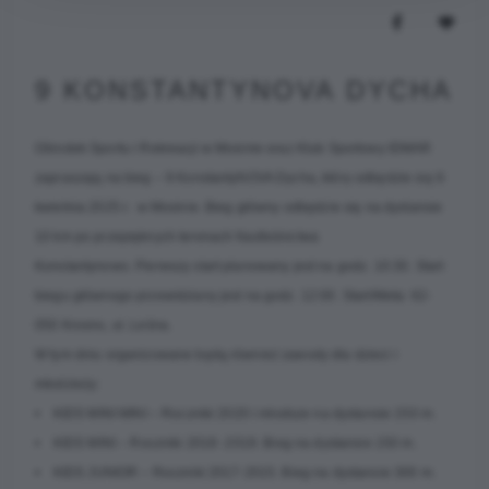
9 KONSTANTYNOVA DYCHA
Ośrodek Sportu i Rekreacji w Mosinie oraz Klub Sportowy IDMAR
zapraszają na bieg – 9 KonstantyNOVA Dycha, który odbędzie się 6
kwietnia 2025 r. w Mosinie. Bieg główny odbędzie się na dystansie
10 km po przepięknych terenach Nadleśnictwa
Konstantynowo. Pierwszy start planowany jest na godz. 10:30. Start
biegu głównego przewidziany jest na godz. 12:00. Start/Meta: 62-
050 Krosno, ul. Leśna.
W tym dniu organizowane będą również zawody dla dzieci i
młodzieży:
• KIDS MINI MINI – Roczniki 2020 i młodsze na dystansie 150 m.
• KIDS MINI – Roczniki 2018 -2019. Bieg na dystansie 150 m.
• KIDS JUNIOR – Roczniki 2017-2015. Bieg na dystansie 300 m.