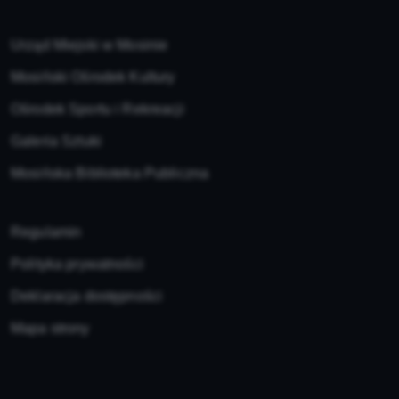
Urząd Miejski w Mosinie
Mosiński Ośrodek Kultury
Ośrodek Sportu i Rekreacji
Galeria Sztuki
Mosińska Biblioteka Publiczna
Regulamin
Polityka prywatności
Deklaracja dostępności
Mapa strony