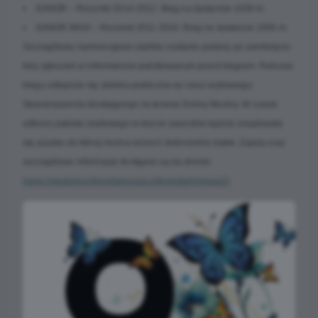
• JUNIOR – Roczniki 2014-2012. Bieg na dystansie 1000 m.
• JUNIOR MAXI – Roczniki 2011-2010. Bieg na dystansie 1000 m.
Szczegółowy harmonogram startów zostanie podany po zamknięciu
listy zgłoszeń w Informatorze publikowanym przed biegiem. Podczas
biegu odbędzie się zbiórka publiczna na rzecz wybranego
Stowarzyszenia działającego na terenie Gminy Mosiny. W czasie
odbioru pakietu startowego w biurze zawodów będzie znajdowała
się puszka do której można wrzucić dobrowolny datek. Zapisy oraz
szczegółowe informacje dostępne są na stronie:
panel.maratonczykpomiarczasu.pl/konstantynowa10