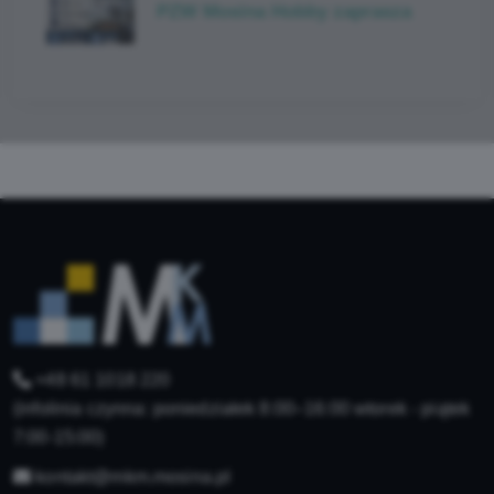
PZW Mosina Hobby zaprasza
+48 61 1018 220
(infolinia czynna: poniedziałek 8:00–16:00 wtorek - piątek
7:00-15:00)
kontakt@mkm.mosina.pl