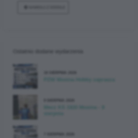
NAWIGUJ Z GOOGLE
Ostatnio dodane wydarzenia
16 SIERPNIA 2026
PZW Mosina Hobby zaprasza
9 SIERPNIA 2026
Mecz KS 1920 Mosina - 9
sierpnia
7 SIERPNIA 2026