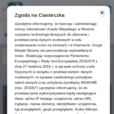
Karta Mieszkańca
×
Otwórz
×
Szybciej, wygodniej, zawsze pod ręką
Zgoda na Ciasteczka
Uprzejmie informujemy, że tworząc i administrując
strony internetowe Urzędu Miejskiego w Mosinie
Zaloguj
Otwórz
używamy technologii służących do zbierania i
przetwarzania danych osobowych w celu
analizowania ruchu na stronach i w Internecie. Urząd
Miejski Mosina nie personalizuje wyświetlanych
Home
Wydarzenia
10 KonstantyNOVA DYCHA by NIGHT
treści. Realizując rozporządzenie Parlamentu
Europejskiego i Rady Unii Europejskiej 2016/679 z
Wydarzenie już się
dnia 27 kwietnia 2016 r. w sprawie ochrony osób
zakończyło
fizycznych w związku z przetwarzaniem danych
osobowych i w sprawie swobodnego przepływu
takich danych oraz uchylenia dyrektywy 95/46/WE
(tzw. „RODO”) uprzejmie informujemy, że do
przetwarzania wykorzystywane będą następujące
dane: adres IP twojego urządzenia, adres URL
żądania, nazwa domeny, identyfikator urządzenia,
typ przeglądarki, język przeglądarki, liczba kliknięć,