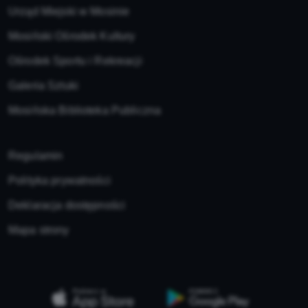
Urząd Miejski w Mosinie
Mosiński Ośrodek Kultury
Ośrodek Sportu i Rekreacji
Galeria Sztuki
Mosińska Biblioteka Publiczna
Regulamin
Polityka prywatności
Deklaracja dostępności
Mapa strony