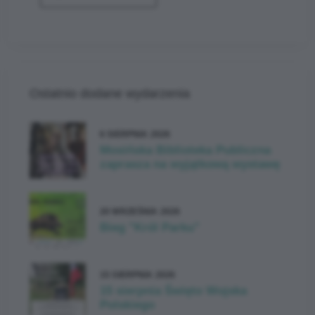
Ostatnio dodane wydarzenia
6 SIERPNIA 2026
Mosińska Biblioteka Publiczna
zaprasza na wyjątkową wystawę
20 WRZEŚNIA 2026
Bieg "Król Parku"
15 SIERPNIA 2026
15 sierpnia Święto Wojska
Polskiego