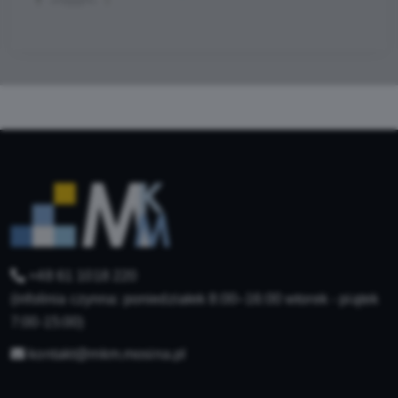
+48 61 1018 220
(infolinia czynna: poniedziałek 8:00–16:00 wtorek - piątek
7:00-15:00)
kontakt@mkm.mosina.pl