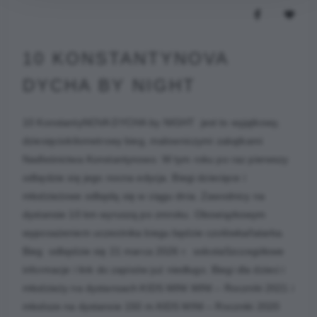
10 KONSTANTYNOVA
DYCHA BY NIGHT
10 KonstantyNOVA DYCHA by NIGHT jest to wyjątkowy,
dziesięciokilometrowy bieg, malowniczymi zakątkami
Nadleśnictwa Konstantynowo. W tym roku po raz pierwszy
odbędzie się jego nocna edycja. Biegi dziecięce i
młodzieżowe odbędą się w ciągu dnia. Zawodnicy na
dystansie 10 km wyruszą po zmroku. Obowiązkowym
wyposażeniem uczestnika biegu będzie czołówka/latarka.
Bieg odbędzie się 21 marca 2026 r. sobotaSzczegółowe
informacje i link do zapisów już niedługo. Biegi dla dzieci i
młodzieży na dystansach:KIDS MINI MINI – Roczniki 2021 i
młodsze na dystansie 150 m.KIDS MINI – Roczniki 2020