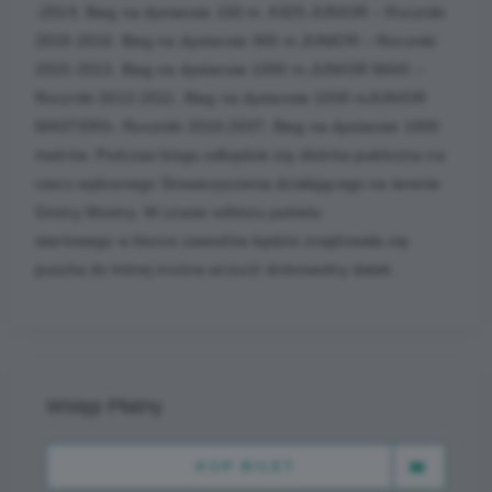
-2019. Bieg na dystansie 150 m. KIDS JUNIOR – Roczniki
2018-2016. Bieg na dystansie 300 m.JUNIOR – Roczniki
2015-2013. Bieg na dystansie 1000 m.JUNIOR MAXI –
Roczniki 2012-2011. Bieg na dystansie 1000 mJUNIOR
MASTERS– Roczniki 2010-2007. Bieg na dystansie 1000
metrów. Podczas biegu odbędzie się zbiórka publiczna na
rzecz wybranego Stowarzyszenia działającego na terenie
Gminy Mosiny. W czasie odbioru pakietu
startowego w biurze zawodów będzie znajdowała się
puszka do której można wrzucić dobrowolny datek.
Wstęp Płatny
KUP BILET