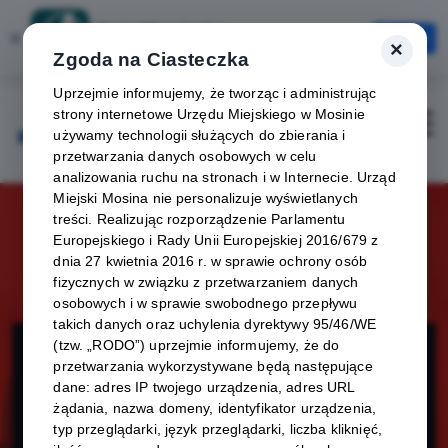
Karta Mieszkańca
×
Otwórz
×
Szybciej, wygodniej, zawsze pod ręką
Zgoda na Ciasteczka
Uprzejmie informujemy, że tworząc i administrując
strony internetowe Urzędu Miejskiego w Mosinie
Zaloguj
Otwórz
używamy technologii służących do zbierania i
przetwarzania danych osobowych w celu
analizowania ruchu na stronach i w Internecie. Urząd
Miejski Mosina nie personalizuje wyświetlanych
treści. Realizując rozporządzenie Parlamentu
Europejskiego i Rady Unii Europejskiej 2016/679 z
dnia 27 kwietnia 2016 r. w sprawie ochrony osób
fizycznych w związku z przetwarzaniem danych
osobowych i w sprawie swobodnego przepływu
takich danych oraz uchylenia dyrektywy 95/46/WE
NinjaCon -
(tzw. „RODO”) uprzejmie informujemy, że do
przetwarzania wykorzystywane będą następujące
dane: adres IP twojego urządzenia, adres URL
Festiwal Klocków
żądania, nazwa domeny, identyfikator urządzenia,
typ przeglądarki, język przeglądarki, liczba kliknięć,