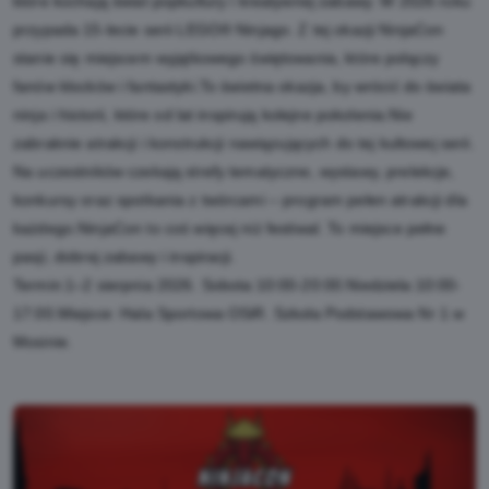
które kochają świat popkultury i kreatywnej zabawy. W 2026 roku
przypada 15-lecie serii LEGO® Ninjago. Z tej okazji NinjaCon
stanie się miejscem wyjątkowego świętowania, które połączy
fanów klocków i fantastyki.To świetna okazja, by wrócić do świata
ninja i historii, które od lat inspirują kolejne pokolenia.Nie
zabraknie atrakcji i konstrukcji nawiązujących do tej kultowej serii.
Na uczestników czekają strefy tematyczne, wystawy, prelekcje,
konkursy oraz spotkania z twórcami – program pełen atrakcji dla
każdego.NinjaCon to coś więcej niż festiwal. To miejsce pełne
pasji, dobrej zabawy i inspiracji.
Termin:1–2 sierpnia 2026. Sobota:10:00-20:00.Niedziela:10:00-
17:00.Miejsce: Hala Sportowa OSiR. Szkoła Podstawowa Nr 1 w
Mosinie.