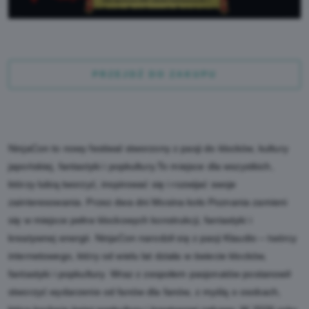
PRZEJDŹ DO ZAKUPU
NinjaCon to nowy festiwal stworzony z pasji do klocków, kultury
japońskiej, fantastyki i popkultury.To miejsce dla wszystkich,
którzy lubią tworzyć, inspirować się i rozwijać swoje
zainteresowania. Przez dwa dni Mosina koło Poznania zamieni
się w miejsce pełne klockowych konstrukcji, fantastyki i
kreatywnej energii. NinjaCon narodził się z pasji Klaudio – twórcy
internetowego, który od wielu lat działa w świecie klocków,
fantastyki i popkultury. Wraz z zespołem pasjonatów postanowił
stworzyć wydarzenie od fanów dla fanów, z myślą o osobach,