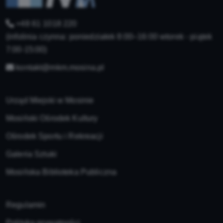
+48 61 1018 220
(infolinia czynna: poniedziałek 8:00–16:00 wtorek - piątek
7:00-15:00)
kontakt@mkm.mosina.pl
Urząd Miejski w Mosinie
Mosiński Ośrodek Kultury
Ośrodek Sportu i Rekreacji
Galeria Sztuki
Mosińska Biblioteka Publiczna
Regulamin
Polityka prywatności