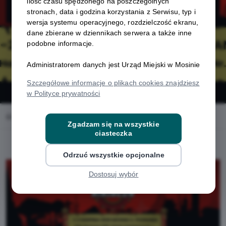
i Fantastyki
ilość czasu spędzonego na poszczególnych
stronach, data i godzina korzystania z Serwisu, typ i
wersja systemu operacyjnego, rozdzielczość ekranu,
dane zbierane w dziennikach serwera a także inne
podobne informacje.
Administratorem danych jest Urząd Miejski w Mosinie
Szczegółowe informacje o plikach cookies znajdziesz
w Polityce prywatności
Home
Oferty
NinjaCon - Festiwal Klocków i Fantastyki
Zgadzam się na wszystkie
ciasteczka
Odrzuć wszystkie opcjonalne
Dostosuj wybór