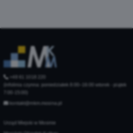
+48 61 1018 220
(infolinia czynna: poniedziałek 8:00–16:00 wtorek - piątek
7:00-15:00)
kontakt@mkm.mosina.pl
Urząd Miejski w Mosinie