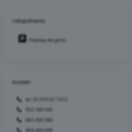
Udogodnienia
Parking dla gości
Kontakt
tel. 61 819 22 72/71
502 199 340
660 456 568
669 464 699