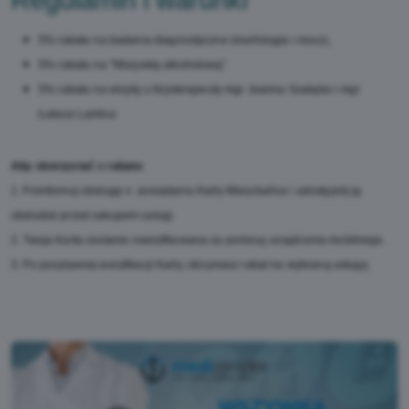
Regulamin i warunki
5% rabatu na badania diagnostyczne (morfologia i mocz),
5% rabatu na "Wszywkę alkoholową".
5% rabatu na wizytę u fizjoterapeuty mgr Joanna Szałajko i mgr
Łukasz Lambui
Aby skorzystać z rabatu:
1. Poinformuj obsługę o posiadaniu Karty Mieszkańca i udostępnij ją
obsłudze przed zakupem usługi.
2. Twoja Karta zostanie zweryfikowana za pomocą urządzenia mobilnego.
3. Po pozytywnej weryfikacji Karty, otrzymasz rabat na wybraną usługę.