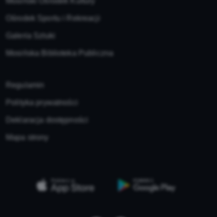
Mosiński Ośrodek Kultury
Ośrodek Sportu i Rekreacji
Galeria Sztuki
Mosińska Biblioteka Publiczna
Regulamin
Polityka prywatności
Deklaracja dostępności
Mapa strony