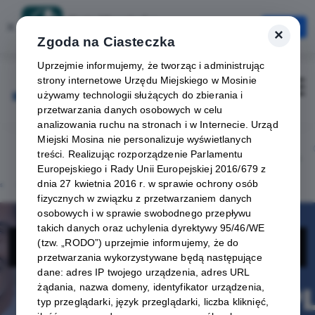
Karta Mieszkańca
×
Otwórz
×
Szybciej, wygodniej, zawsze pod ręką
Zgoda na Ciasteczka
Uprzejmie informujemy, że tworząc i administrując
strony internetowe Urzędu Miejskiego w Mosinie
Zaloguj
Otwórz
używamy technologii służących do zbierania i
przetwarzania danych osobowych w celu
analizowania ruchu na stronach i w Internecie. Urząd
Miejski Mosina nie personalizuje wyświetlanych
treści. Realizując rozporządzenie Parlamentu
Europejskiego i Rady Unii Europejskiej 2016/679 z
dnia 27 kwietnia 2016 r. w sprawie ochrony osób
fizycznych w związku z przetwarzaniem danych
osobowych i w sprawie swobodnego przepływu
takich danych oraz uchylenia dyrektywy 95/46/WE
Medicomplex
(tzw. „RODO”) uprzejmie informujemy, że do
przetwarzania wykorzystywane będą następujące
dane: adres IP twojego urządzenia, adres URL
żądania, nazwa domeny, identyfikator urządzenia,
typ przeglądarki, język przeglądarki, liczba kliknięć,