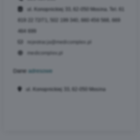
ul. Konopnickiej 33, 62-050 Mosina. Tel. 61
819 22 72/71, 502 199 340, 660 456 568, 669
464 699
rejestracja@medicomplex.pl
medicomplex.pl
Dane
adresowe
ul. Konopnickiej 33, 62-050 Mosina