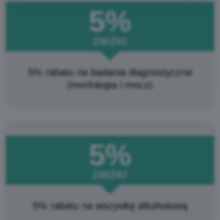
5%
ZNIŻKI
5% rabatu na badania diagnostyczne
(morfologia i mocz)
5%
ZNIŻKI
5% rabatu na wszywkę alkoholową