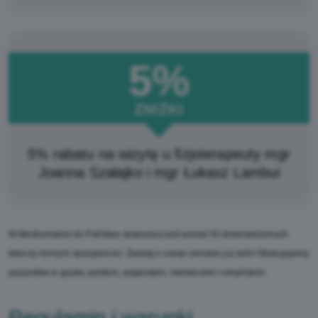
5%
ZNIŻKI
5% rabatu na wizytę u fizjoterapeuty mgr
Joanna Szałajko i mgr Łukasz Lambui
W Medicomplex do Państwa dyspozycji jest ponad 50 doświadczonych
lekarzy różnych specjalności. Zadbaj o swoje zdrowie już dziś! Obsługujemy
pacjentów w języku polskim, angielskim, niemieckim i ukraińskim.