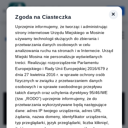
Karta Mieszkańca
×
Otwórz
×
Szybciej, wygodniej, zawsze pod ręką
Zgoda na Ciasteczka
Uprzejmie informujemy, że tworząc i administrując
strony internetowe Urzędu Miejskiego w Mosinie
Zaloguj
Otwórz
używamy technologii służących do zbierania i
przetwarzania danych osobowych w celu
analizowania ruchu na stronach i w Internecie. Urząd
Miejski Mosina nie personalizuje wyświetlanych
treści. Realizując rozporządzenie Parlamentu
Europejskiego i Rady Unii Europejskiej 2016/679 z
dnia 27 kwietnia 2016 r. w sprawie ochrony osób
fizycznych w związku z przetwarzaniem danych
osobowych i w sprawie swobodnego przepływu
takich danych oraz uchylenia dyrektywy 95/46/WE
Gabinet
(tzw. „RODO”) uprzejmie informujemy, że do
przetwarzania wykorzystywane będą następujące
dane: adres IP twojego urządzenia, adres URL
Pielęgnacji Stóp
żądania, nazwa domeny, identyfikator urządzenia,
typ przeglądarki, język przeglądarki, liczba kliknięć,