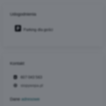
Udogodnienia
Parking dla gości
Kontakt
607 043 563
stopywspa.pl
Dane
adresowe