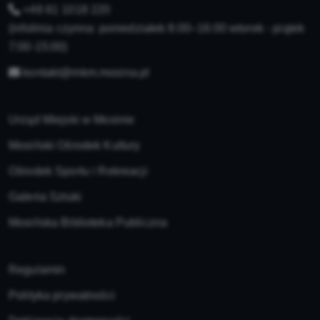
+48 61 1018 220
(infolinia czynna: poniedziałek 8:00–16:00 wtorek - piątek
7:00-15:00)
kontakt@mkm.mosina.pl
Urząd Miejski w Mosinie
Mosiński Ośrodek Kultury
Ośrodek Sportu i Rekreacji
Galeria Sztuki
Mosińska Biblioteka Publiczna
Regulamin
Polityka prywatności