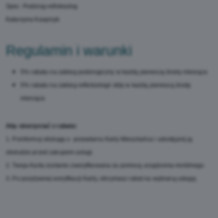
Spec. Podolog-refleksolog
Katarzyna Kasprzyk
Regulamin i warunki
5% rabatu na zabieg podologiczny w każdą pierwszą środę miesiąca
5% rabatu na zabieg refleksologii stóp w każdą pierwszą środę
miesiąca
Aby skorzystać z rabatu:
1. Poinformuj obsługę o posiadaniu Karty Mieszkańca i udostępnij ją
obsłudze przed zakupem usługi.
2. Twoja Karta zostanie zweryfikowana za pomocą urządzenia mobilnego.
3. Po pozytywnej weryfikacji Karty, otrzymasz rabat na wybraną usługę.