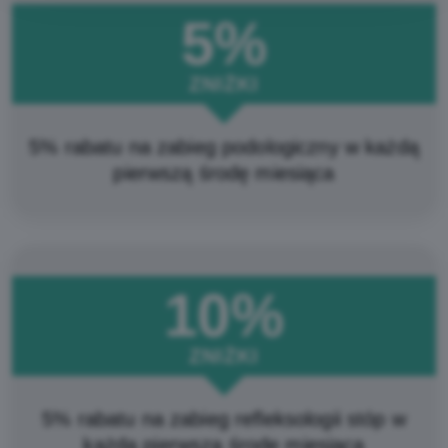
5%
ZNIŻKI
5% rabatu na zabieg podologiczny w każdą
pierwszą środę miesiąca
10%
ZNIŻKI
5% rabatu na zabieg refleksologii stóp w
każdą pierwszą środę miesiąca