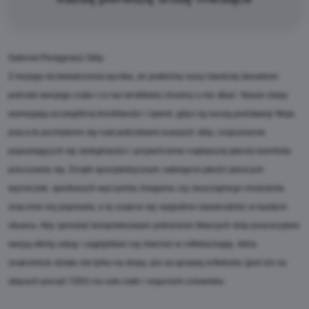
Gabinet Pielęgnacji Stóp.
Z mojego doświadczenia wynika, że jesteśmy coraz bardziej świadomi
potrzeb swojego ciała i co raz wnikliwiej chcemy o nie dbać. Nasze stopy
wymagają szczególnej troskliwości i opieki, gdyż są naszą podstawą! Moja
praca to pochylenie się nad potrzebami waszych stóp, rozpoznanie
pojawiających się dolegliwości i przywrócenie najlepszej jakości komfortu
poruszania się. Dzięki specjalistycznym zabiegom jakość pieszych
wycieczek, sportowych wyczynów, biegania czy zwyczajnego chodzenia
znacznie się poprawia, a ty czujesz się wygodnie (swobodnie) w każdym
obuwiu. Aby sprostać kompleksowym potrzebom Waszych stóp poszerzyłam
swoją ofertę usług i zagłębiłam się również w refleksologię, która
znakomicie działa nie tylko na stopy, ale za sprawą refleksów (jest ich na
stopach ponad 7200) na całe ciało i organizm człowieka.