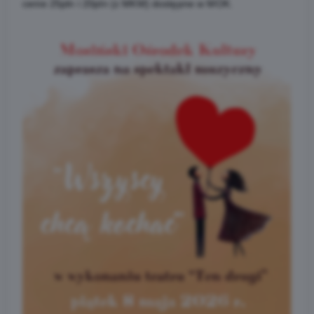
cenie 25pln i 20pln (z MKM) dostępne w MOK.