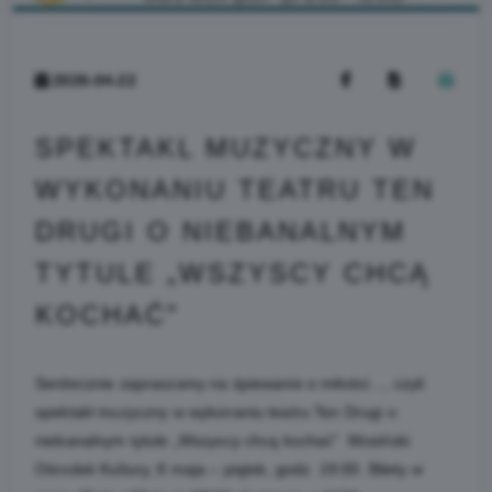
2026-04-22
SPEKTAKL MUZYCZNY W
WYKONANIU TEATRU TEN
DRUGI O NIEBANALNYM
TYTULE „WSZYSCY CHCĄ
KOCHAĆ”
Serdecznie zapraszamy na śpiewanie o miłości…, czyli
spektakl muzyczny w wykonaniu teatru Ten Drugi o
niebanalnym tytule „Wszyscy chcą kochać” Mosiński
Ośrodek Kultury, 8 maja – piątek, godz. 19:00. Bilety w