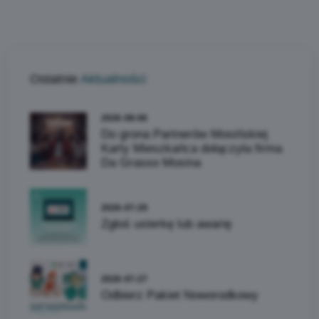
Ostatnie
Aktualności
2026-08-06
Do grona Partnerów Mosińskiej
Karty Mieszkańca dołączyła firma
Da Grasso Mosina
2026-07-29
Zgłoś usterkę lub awarię
2026-07-27
Odbierz Pakiet Noworodkowy