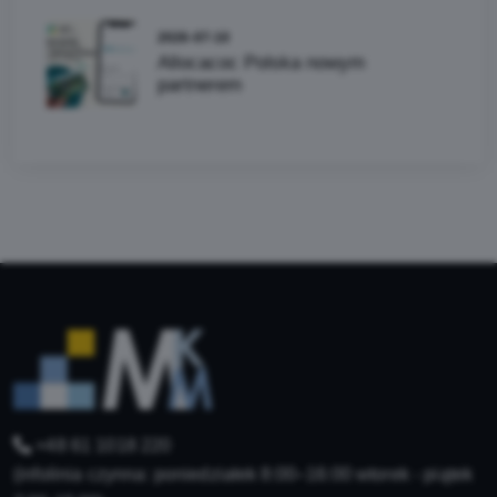
2026-07-10
Allocacoc Polska nowym
partnerem
+48 61 1018 220
(infolinia czynna: poniedziałek 8:00–16:00 wtorek - piątek