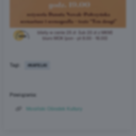
Tagi:
#KAFELKI
Powiązania:
Mosiński Ośrodek Kultury