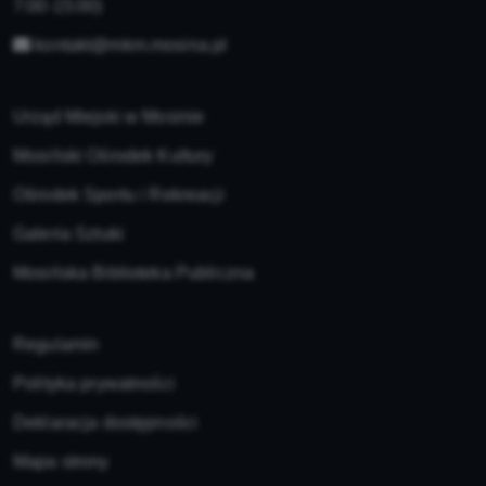
7:00-15:00)
kontakt@mkm.mosina.pl
Urząd Miejski w Mosinie
Mosiński Ośrodek Kultury
Ośrodek Sportu i Rekreacji
Galeria Sztuki
Mosińska Biblioteka Publiczna
Regulamin
Polityka prywatności
Deklaracja dostępności
Mapa strony