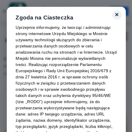
Karta Mieszkańca
×
Otwórz
×
Szybciej, wygodniej, zawsze pod ręką
Zgoda na Ciasteczka
Uprzejmie informujemy, że tworząc i administrując
strony internetowe Urzędu Miejskiego w Mosinie
Zaloguj
Otwórz
używamy technologii służących do zbierania i
przetwarzania danych osobowych w celu
analizowania ruchu na stronach i w Internecie. Urząd
Miejski Mosina nie personalizuje wyświetlanych
Home
Lista aktualności
treści. Realizując rozporządzenie Parlamentu
Spektakl muzyczny w wykonaniu teatru Ten Drugi o niebanalnym tytule „Wszyscy
Europejskiego i Rady Unii Europejskiej 2016/679 z
chcą kochać”
dnia 27 kwietnia 2016 r. w sprawie ochrony osób
fizycznych w związku z przetwarzaniem danych
osobowych i w sprawie swobodnego przepływu
takich danych oraz uchylenia dyrektywy 95/46/WE
(tzw. „RODO”) uprzejmie informujemy, że do
przetwarzania wykorzystywane będą następujące
dane: adres IP twojego urządzenia, adres URL
żądania, nazwa domeny, identyfikator urządzenia,
typ przeglądarki, język przeglądarki, liczba kliknięć,