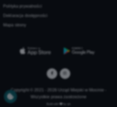
Polityka prywatności
Deklaracja dostępności
Mapa strony
Copyright © 2021 - 2026 Urząd Miejski w Mosinie -
Wszystkie prawa zastrzeżone
Build with
by qb