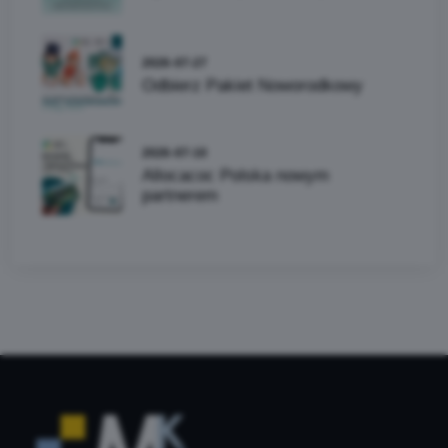
2026-07-27
Odbierz Pakiet Noworodkowy
2026-07-10
Allocacoc Polska nowym
partnerem