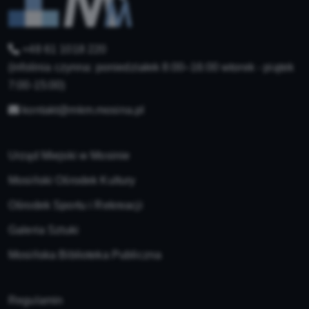
+48 61 1018 220
(infolinia czynna: poniedziałek 8:00–16:00 wtorek - piątek
7:00-15:00)
kontakt@mkm.mosina.pl
Urząd Miejski w Mosinie
Mosiński Ośrodek Kultury
Ośrodek Sportu i Rekreacji
Galeria Sztuki
Mosińska Biblioteka Publiczna
Regulamin