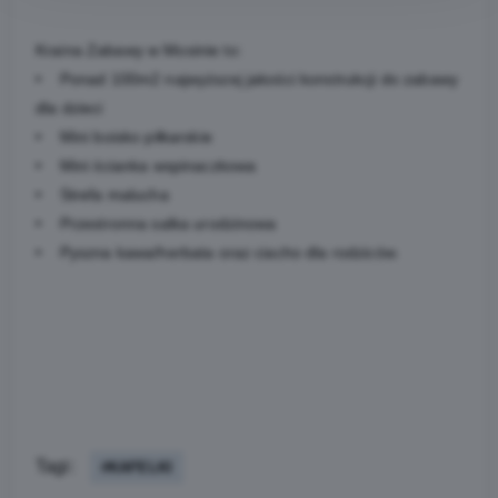
Kraina Zabawy w Mosinie to:
• Ponad 100m2 najwyższej jakości konstrukcji do zabawy
dla dzieci
• Mini boisko piłkarskie
• Mini ścianka wspinaczkowa
• Strefa malucha
• Przestronna salka urodzinowa
• Pyszna kawa/herbata oraz ciacho dla rodziców.
Tagi:
#KAFELKI