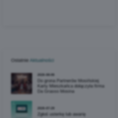
Ostatnie
Aktualności
2026-08-06
Do grona Partnerów Mosińskiej
Karty Mieszkańca dołączyła firma
Da Grasso Mosina
2026-07-29
Zgłoś usterkę lub awarię