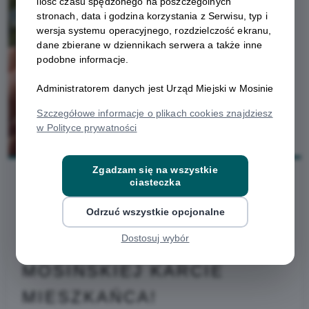
ilość czasu spędzonego na poszczególnych
stronach, data i godzina korzystania z Serwisu, typ i
wersja systemu operacyjnego, rozdzielczość ekranu,
dane zbierane w dziennikach serwera a także inne
podobne informacje.
Administratorem danych jest Urząd Miejski w Mosinie
Szczegółowe informacje o plikach cookies znajdziesz
w Polityce prywatności
Zgadzam się na wszystkie
ciasteczka
2025-10-29
Odrzuć wszystkie opcjonalne
Dostosuj wybór
NOWY PARTNER W
MOSIŃSKIEJ KARCIE
MIESZKAŃCA!