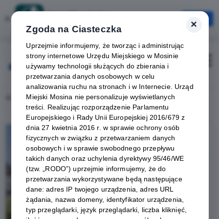
Karta Mieszkańca
×
Otwórz
×
Szybciej, wygodniej, zawsze pod ręką
Zgoda na Ciasteczka
Uprzejmie informujemy, że tworząc i administrując
strony internetowe Urzędu Miejskiego w Mosinie
Zaloguj
Otwórz
używamy technologii służących do zbierania i
przetwarzania danych osobowych w celu
analizowania ruchu na stronach i w Internecie. Urząd
Miejski Mosina nie personalizuje wyświetlanych
Home
Lista aktualności
Nowy Partner w Mosińskiej Karcie Mieszkańca!
treści. Realizując rozporządzenie Parlamentu
Europejskiego i Rady Unii Europejskiej 2016/679 z
dnia 27 kwietnia 2016 r. w sprawie ochrony osób
fizycznych w związku z przetwarzaniem danych
osobowych i w sprawie swobodnego przepływu
takich danych oraz uchylenia dyrektywy 95/46/WE
(tzw. „RODO”) uprzejmie informujemy, że do
przetwarzania wykorzystywane będą następujące
dane: adres IP twojego urządzenia, adres URL
żądania, nazwa domeny, identyfikator urządzenia,
typ przeglądarki, język przeglądarki, liczba kliknięć,