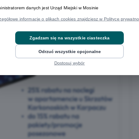
inistratorem danych jest Urząd Miejski w Mosinie
zegółowe informacje o plikach cookies znajdziesz w Polityce prywatno
Zgadzam się na wszystkie ciasteczka
Odrzuć wszystkie opcjonalne
Dostosuj wybór