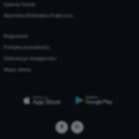
Galeria Sztuki
Mosińska Biblioteka Publiczna
Regulamin
Polityka prywatności
Deklaracja dostępności
Mapa strony