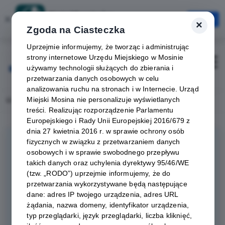
Karta Mieszkańca
×
Otwórz
×
Szybciej, wygodniej, zawsze pod ręką
Zgoda na Ciasteczka
Uprzejmie informujemy, że tworząc i administrując
strony internetowe Urzędu Miejskiego w Mosinie
Zaloguj
Otwórz
używamy technologii służących do zbierania i
przetwarzania danych osobowych w celu
analizowania ruchu na stronach i w Internecie. Urząd
Miejski Mosina nie personalizuje wyświetlanych
Home
Wydarzenia
Wakacje 2026
treści. Realizując rozporządzenie Parlamentu
Europejskiego i Rady Unii Europejskiej 2016/679 z
dnia 27 kwietnia 2016 r. w sprawie ochrony osób
fizycznych w związku z przetwarzaniem danych
osobowych i w sprawie swobodnego przepływu
takich danych oraz uchylenia dyrektywy 95/46/WE
(tzw. „RODO”) uprzejmie informujemy, że do
przetwarzania wykorzystywane będą następujące
dane: adres IP twojego urządzenia, adres URL
żądania, nazwa domeny, identyfikator urządzenia,
typ przeglądarki, język przeglądarki, liczba kliknięć,