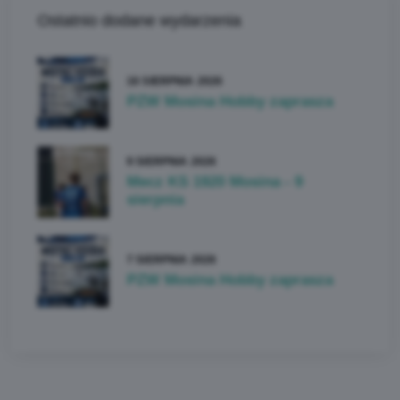
Ostatnio dodane wydarzenia
16 SIERPNIA 2026
PZW Mosina Hobby zaprasza
9 SIERPNIA 2026
Mecz KS 1920 Mosina - 9
sierpnia
7 SIERPNIA 2026
PZW Mosina Hobby zaprasza