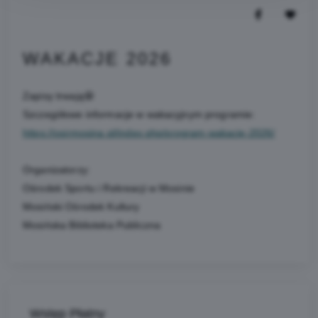
WAKACJE 2026
Zapisy trwają🤩
Szczegółowe informacje w wakacyjnym programie:
https://osirmosina.pl/index.php/program-wakacje-2026/
Organizatorzy:
Ośrodek Sportu i Rekreacji w Mosinie
Mosiński Ośrodek Kultury
Mosińska Biblioteka Publiczna
Wstęp Płatny