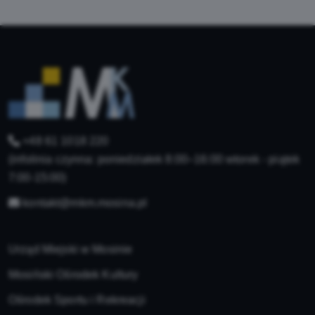
+48 61 1018 220
(infolinia czynna: poniedziałek 8:00–16:00 wtorek - piątek
7:00-15:00)
kontakt@mkm.mosina.pl
Urząd Miejski w Mosinie
Mosiński Ośrodek Kultury
Ośrodek Sportu i Rekreacji