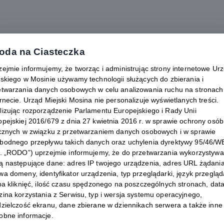
ia
Partnerzy
FAQ
Punkt obsługi
Dla mieszka
oda na Ciasteczka
Załóż konto
zejmie informujemy, że tworząc i administrując strony internetowe Ur
jskiego w Mosinie używamy technologii służących do zbierania i
etwarzania danych osobowych w celu analizowania ruchu na stronach 
rnecie. Urząd Miejski Mosina nie personalizuje wyświetlanych treści.
lizując rozporządzenie Parlamentu Europejskiego i Rady Unii
opejskiej 2016/679 z dnia 27 kwietnia 2016 r. w sprawie ochrony osób
ycznych w związku z przetwarzaniem danych osobowych i w sprawie
bodnego przepływu takich danych oraz uchylenia dyrektywy 95/46/W
w. „RODO”) uprzejmie informujemy, że do przetwarzania wykorzystyw
ą następujące dane: adres IP twojego urządzenia, adres URL żądania
a domeny, identyfikator urządzenia, typ przeglądarki, język przegląda
zba kliknięć, ilość czasu spędzonego na poszczególnych stronach, data
zina korzystania z Serwisu, typ i wersja systemu operacyjnego,
dzielczość ekranu, dane zbierane w dziennikach serwera a także inne
obne informacje.