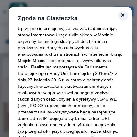
Karta Mieszkańca
×
Otwórz
×
Szybciej, wygodniej, zawsze pod ręką
Zgoda na Ciasteczka
Uprzejmie informujemy, że tworząc i administrując
strony internetowe Urzędu Miejskiego w Mosinie
Zaloguj
Otwórz
używamy technologii służących do zbierania i
przetwarzania danych osobowych w celu
analizowania ruchu na stronach i w Internecie. Urząd
Miejski Mosina nie personalizuje wyświetlanych
Home
Wydarzenia
Kosma Król – koncert w Mosinie
treści. Realizując rozporządzenie Parlamentu
Europejskiego i Rady Unii Europejskiej 2016/679 z
Wydarzenie już się
dnia 27 kwietnia 2016 r. w sprawie ochrony osób
zakończyło
fizycznych w związku z przetwarzaniem danych
osobowych i w sprawie swobodnego przepływu
takich danych oraz uchylenia dyrektywy 95/46/WE
(tzw. „RODO”) uprzejmie informujemy, że do
przetwarzania wykorzystywane będą następujące
dane: adres IP twojego urządzenia, adres URL
żądania, nazwa domeny, identyfikator urządzenia,
typ przeglądarki, język przeglądarki, liczba kliknięć,