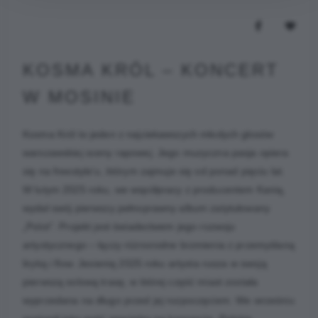
KOSMA KRÓL – KONCERT
W MOSINIE
Kosma Król to jeden z najciekawszych młodych głosów
warszawskiej sceny rapowej. Jego muzyczna pasja opiera
się na freestyle’u, którym zajmuje się od ponad pięciu lat.
W lutym 2025 roku, we współpracy z producentem Kanią,
wydał swój pierwszy pełnoprawny album zatytułowany
„Polot”. Projekt jest świadectwem jego rozwoju
artystycznego – łączy różnorodne brzmienia z przemyślaną
liryką i flow. Jesienią 2025 roku artysta rusza w swoją
pierwszą solową trasę, w której część miast została
wyprzedana na długo przed jej rozpoczęciem. We wrześniu