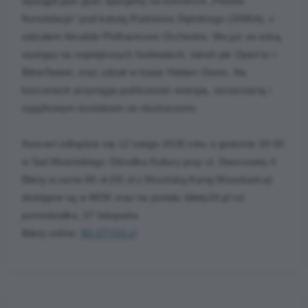
wystąpił jako gość specjalny na koncercie „Polskie
Konstelacje” pod batutą Radzimira Dębskiego (JIMKA), z
udziałem Amabile Philharmonic Orchestra. Ma już za sobą
występy na największych festiwalach, takich jak Open’er i
BitterSweet, oraz udział w trasie Hidden Gems. Na
koncertach przyciąga publiczność energią, szczerością i
wyjątkowym kontaktem ze słuchaczami.
Koncert odbędzie się 12 lutego 2026 roku o godzinie 19:00
w Sali Mosińskiego Ośrodka Kultury przy ul. Dworcowej 4.
Bilety w cenie 60 zł (55 zł z Mosińską Kartą Mieszkańca)
dostępne są w MOK oraz na portalu bilety24.pl od
poniedziałku, 27 listopada.
Bilety online:
BILETY24.pl