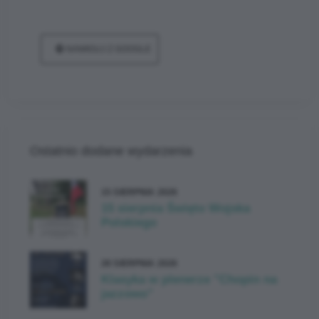
NAWIGUJ Z GOOGLE
Ostatnio dodane wydarzenia
15 SIERPNIA 2026
15 sierpnia Święto Wojska
Polskiego
28 SIERPNIA 2026
Klasyka w plenerze "Chopin na
jazzowo"