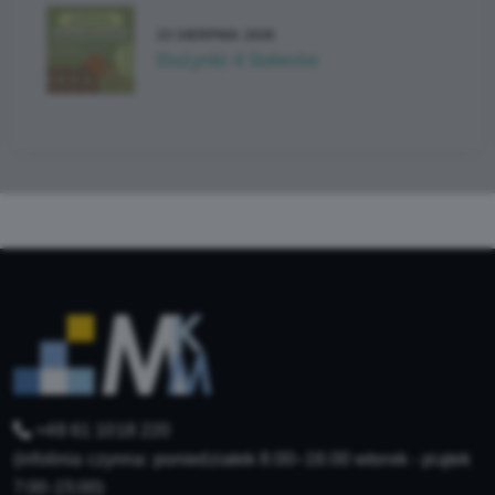
23 SIERPNIA 2026
Dożynki 4 Sołectw
+48 61 1018 220
(infolinia czynna: poniedziałek 8:00–16:00 wtorek - piątek
7:00-15:00)