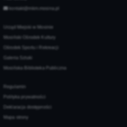
kontakt@mkm.mosina.pl
Urząd Miejski w Mosinie
Mosiński Ośrodek Kultury
Ośrodek Sportu i Rekreacji
Galeria Sztuki
Mosińska Biblioteka Publiczna
Regulamin
Polityka prywatności
Deklaracja dostępności
Mapa strony