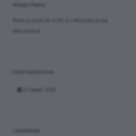
Wstęp Płatny
Bilety w cenie 60 zł (55 zł z Mosińską Kartą
Mieszkańca)
Data wydarzenia
12 lutego 2026
Lokalizacja