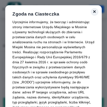
Karta Mieszkańca
×
Otwórz
×
Szybciej, wygodniej, zawsze pod ręką
Zgoda na Ciasteczka
Uprzejmie informujemy, że tworząc i administrując
strony internetowe Urzędu Miejskiego w Mosinie
używamy technologii służących do zbierania i
przetwarzania danych osobowych w celu
analizowania ruchu na stronach i w Internecie. Urząd
Home
Wydarzenia
Miejski Mosina nie personalizuje wyświetlanych
treści. Realizując rozporządzenie Parlamentu
Europejskiego i Rady Unii Europejskiej 2016/679 z
dnia 27 kwietnia 2016 r. w sprawie ochrony osób
fizycznych w związku z przetwarzaniem danych
Filtry
osobowych i w sprawie swobodnego przepływu
takich danych oraz uchylenia dyrektywy 95/46/WE
(tzw. „RODO”) uprzejmie informujemy, że do
przetwarzania wykorzystywane będą następujące
dane: adres IP twojego urządzenia, adres URL
żądania, nazwa domeny, identyfikator urządzenia,
typ przeglądarki, język przeglądarki, liczba kliknięć,