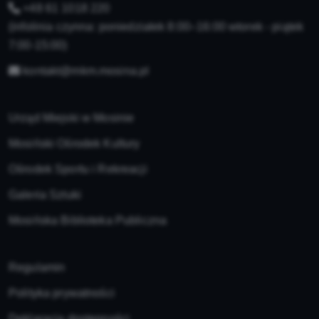
+48 61 1018 220
(infolinia czynna: poniedziałek 8:00–16:00 wtorek - piątek
7:00-15:00)
kontakt@mkm.mosina.pl
Urząd Miejski w Mosinie
Mosiński Ośrodek Kultury
Ośrodek Sportu i Rekreacji
Galeria Sztuki
Mosińska Biblioteka Publiczna
Regulamin
Polityka prywatności
Deklaracja dostępności