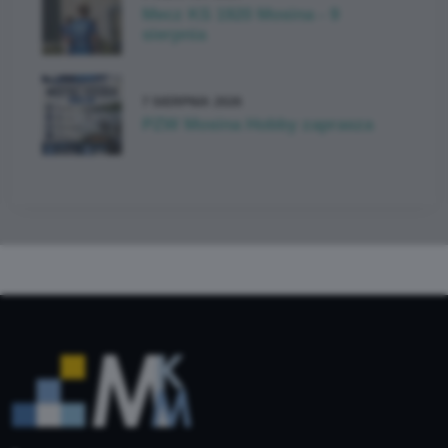
Mecz KS 1920 Mosina - 9
sierpnia
7 SIERPNIA 2026
PZW Mosina Hobby zaprasza