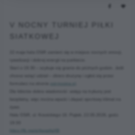
V NOCNY TURNIEJ PIŁKI
SIATKOWEJ
22 maja hala OSiR zamieni się w miejsce nocnych emocji,
rywalizacji i dobrej energii na parkiecie.
Start o 19:30 – szykuje się granie do późnych godzin. Jeśli
chcesz wziąć udział – zbierz drużynę i zgłoś się przez
formularz na stronie
osirmosina.pl
.
Dla kibiców dobra wiadomość: wstęp na trybuny jest
bezpłatny, więc można wpaść i złapać sportowy klimat na
żywo.
Hala OSiR, ul. Krasickiego 16. Piątek, 22.05.2026, godz.
19:30
https://fb.me/e/4wqpfqjXB