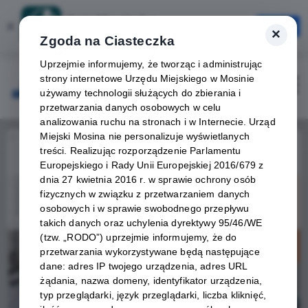
Karta Mieszkańca
×
Otwórz
×
Szybciej, wygodniej, zawsze pod ręką
Zgoda na Ciasteczka
Uprzejmie informujemy, że tworząc i administrując
strony internetowe Urzędu Miejskiego w Mosinie
Zaloguj
Otwórz
używamy technologii służących do zbierania i
przetwarzania danych osobowych w celu
analizowania ruchu na stronach i w Internecie. Urząd
Miejski Mosina nie personalizuje wyświetlanych
Home
Wydarzenia
V Nocny Turniej Piłki Siatkowej
treści. Realizując rozporządzenie Parlamentu
Europejskiego i Rady Unii Europejskiej 2016/679 z
Wydarzenie już się
dnia 27 kwietnia 2016 r. w sprawie ochrony osób
zakończyło
fizycznych w związku z przetwarzaniem danych
osobowych i w sprawie swobodnego przepływu
takich danych oraz uchylenia dyrektywy 95/46/WE
(tzw. „RODO”) uprzejmie informujemy, że do
przetwarzania wykorzystywane będą następujące
dane: adres IP twojego urządzenia, adres URL
żądania, nazwa domeny, identyfikator urządzenia,
typ przeglądarki, język przeglądarki, liczba kliknięć,