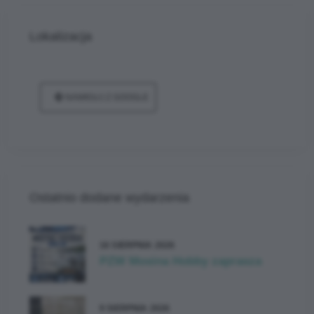
Lokalizacja
NAWIGUJ Z GOOGLE
Ostatnio dodane wydarzenia
16 SIERPNIA 2026
PZW Mosina Hobby zaprasza
9 SIERPNIA 2026