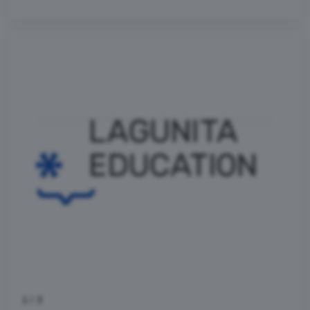
1
/
3