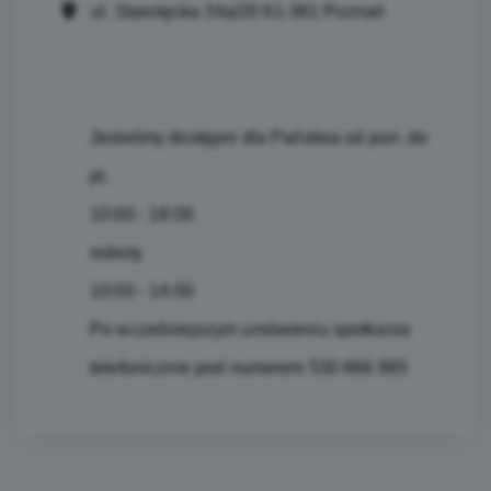
ul. Starołęcka 34a/20 61-361 Poznań
Jesteśmy dostępni dla Państwa od pon. do
pt.
10:00 - 18:00
soboty
10:00 - 14:00
Po wcześniejszym umówieniu spotkania
telefonicznie pod numerem 530 666 885