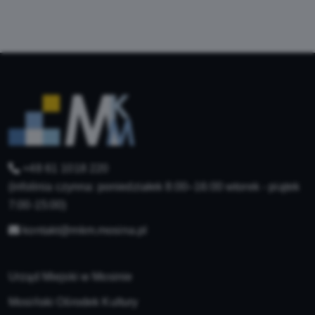
+48 61 1018 220
(infolinia czynna: poniedziałek 8:00–16:00 wtorek - piątek
7:00-15:00)
kontakt@mkm.mosina.pl
Urząd Miejski w Mosinie
Mosiński Ośrodek Kultury