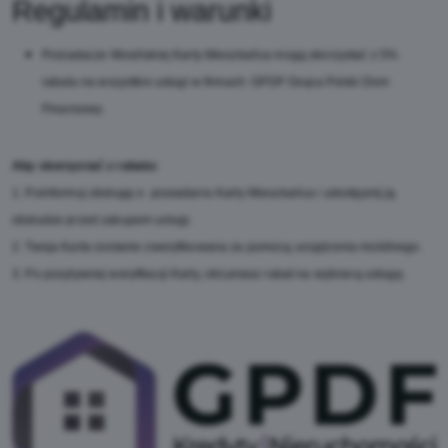
Regulamin i warunki
Posiadacze Mosińskiej Karty Mieszkańca mogą skorzystać z 5%
rabatu na wszystkie usługi w firmach: GPDF Grupa Polski Dom
Finansowy.
Aby skorzystać z rabatu:
1. Poinformuj obsługę o posiadaniu Karty Mieszkańca i udostępnij ją
obsłudze przed zakupem usługi.
2. Twoja Karta zostanie zweryfikowana za pomocą urządzenia mobilnego.
3. Po pozytywnej weryfikacji Karty, otrzymasz rabat na wybraną usługę.