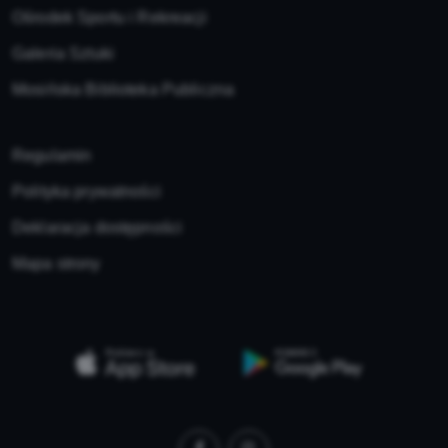
Ośrodek Sportu i Rekreacji
Galeria Sztuki
Mosińska Biblioteka Publiczna
Regulamin
Polityka prywatności
Deklaracja dostępności
Mapa strony