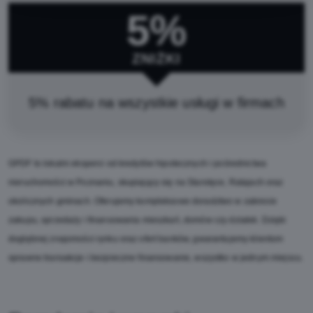
5%
ZNIŻKI
5% rabatu na wszystkie usługi w firmach
GPDF to lokalni eksperci od kredytów hipotecznych i pośrednictwa
nieruchomości w Poznaniu, skupiający się na Starołęce, Ratajach oraz
okolicznych gminach. Oferujemy kompleksowe doradztwo w zakresie
zakupu, sprzedaży i finansowania mieszkań, domów czy działek. Dzięki
dogłębnej znajomości rynku oraz ofert banków, gwarantujemy klientom
sprawne transakcje i bezpieczne finansowanie, wszystko w jednym miejscu.