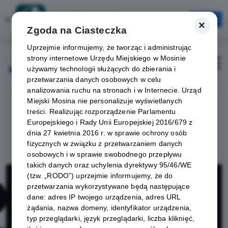
Karta Mieszkańca
×
Otwórz
×
Szybciej, wygodniej, zawsze pod ręką
Zgoda na Ciasteczka
Uprzejmie informujemy, że tworząc i administrując
strony internetowe Urzędu Miejskiego w Mosinie
Zaloguj
Otwórz
używamy technologii służących do zbierania i
przetwarzania danych osobowych w celu
analizowania ruchu na stronach i w Internecie. Urząd
Miejski Mosina nie personalizuje wyświetlanych
treści. Realizując rozporządzenie Parlamentu
Europejskiego i Rady Unii Europejskiej 2016/679 z
dnia 27 kwietnia 2016 r. w sprawie ochrony osób
fizycznych w związku z przetwarzaniem danych
osobowych i w sprawie swobodnego przepływu
takich danych oraz uchylenia dyrektywy 95/46/WE
GPDF Grupa
(tzw. „RODO”) uprzejmie informujemy, że do
przetwarzania wykorzystywane będą następujące
dane: adres IP twojego urządzenia, adres URL
Polski Dom
żądania, nazwa domeny, identyfikator urządzenia,
typ przeglądarki, język przeglądarki, liczba kliknięć,