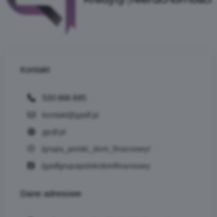
Kontakt
530 666 885
kontakt@gpdf.pl
gpdf.pl
/grupa_polski_dom_finansowy/
/gpdfgrupapolskidomfinansowy
Dane
adresowe