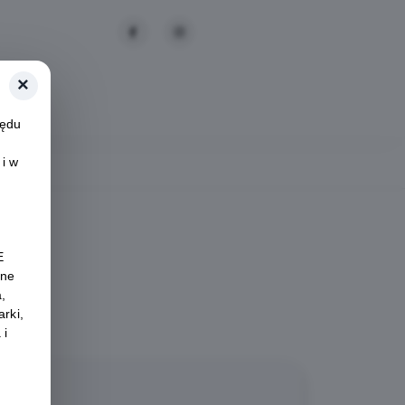
×
zędu
i w
E
ane
,
rki,
 i