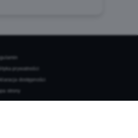
gulamin
lityka prywatności
klaracja dostępności
pa strony