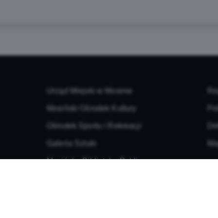
Urząd Miejski w Mosinie
Re
Mosiński Ośrodek Kultury
Po
Ośrodek Sportu i Rekreacji
De
Galeria Sztuki
Ma
Mosińska Biblioteka Publiczna