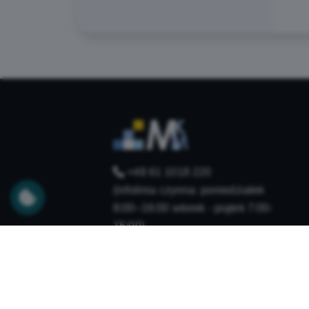
+48 61 1018 220
(infolinia czynna: poniedziałek
8:00–16:00 wtorek - piątek 7:00-
15:00)
kontakt@mkm.mosina.pl