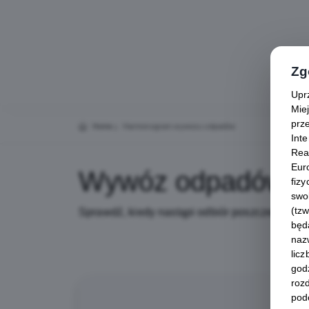
Zg
Upr
Mie
prz
Home
Harmonogram wywozu odpadów
Inte
Rea
Eur
Wywóz odpadów
fiz
swo
(tz
Sprawdź, kiedy nastąpi odbiór poszczególny
będ
nazw
lic
god
roz
pod