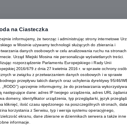
oda na Ciasteczka
zejmie informujemy, że tworząc i administrując strony internetowe Ur
jskiego w Mosinie używamy technologii służących do zbierania i
etwarzania danych osobowych w celu analizowania ruchu na stronach 
rnecie. Urząd Miejski Mosina nie personalizuje wyświetlanych treści.
lizując rozporządzenie Parlamentu Europejskiego i Rady Unii
opejskiej 2016/679 z dnia 27 kwietnia 2016 r. w sprawie ochrony osób
ycznych w związku z przetwarzaniem danych osobowych i w sprawie
bodnego przepływu takich danych oraz uchylenia dyrektywy 95/46/W
w. „RODO”) uprzejmie informujemy, że do przetwarzania wykorzystyw
ch typów odpadów
ą następujące dane: adres IP twojego urządzenia, adres URL żądania
a domeny, identyfikator urządzenia, typ przeglądarki, język przegląda
zba kliknięć, ilość czasu spędzonego na poszczególnych stronach, data
zina korzystania z Serwisu, typ i wersja systemu operacyjnego,
dzielczość ekranu, dane zbierane w dziennikach serwera a także inne
Gdzie mam wyrzucić odpad?
obne informacje.