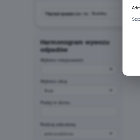
Adm
NAZWA ODPADU
Szc
Harmonogram wywozu
odpadów
Wybierz miejscowość
B
Wybierz ulicę
Brak
Podaj nr domu
Rodzaj zabudowy
jednorodzinna