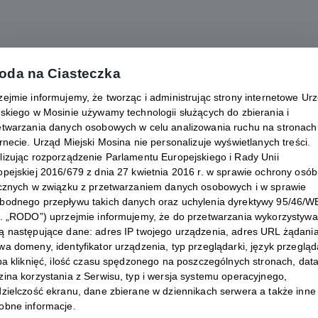
ia
Partnerzy
FAQ
Punkt obsługi
Dla mieszka
oda na Ciasteczka
Załóż konto
zejmie informujemy, że tworząc i administrując strony internetowe Ur
jskiego w Mosinie używamy technologii służących do zbierania i
etwarzania danych osobowych w celu analizowania ruchu na stronach 
rnecie. Urząd Miejski Mosina nie personalizuje wyświetlanych treści.
lizując rozporządzenie Parlamentu Europejskiego i Rady Unii
opejskiej 2016/679 z dnia 27 kwietnia 2016 r. w sprawie ochrony osób
ycznych w związku z przetwarzaniem danych osobowych i w sprawie
Zgłoś usterkę lub awarię
bodnego przepływu takich danych oraz uchylenia dyrektywy 95/46/W
w. „RODO”) uprzejmie informujemy, że do przetwarzania wykorzystyw
ą następujące dane: adres IP twojego urządzenia, adres URL żądania
#KAFELKI
a domeny, identyfikator urządzenia, typ przeglądarki, język przegląda
zba kliknięć, ilość czasu spędzonego na poszczególnych stronach, data
Zależy nam na tym, aby w gminie było
zina korzystania z Serwisu, typ i wersja systemu operacyjnego,
dzielczość ekranu, dane zbierane w dziennikach serwera a także inne
bezpiecznie i wygodnie na co dzień. Jeśli
obne informacje.
zauważycie sytuację wymagającą szybkiej